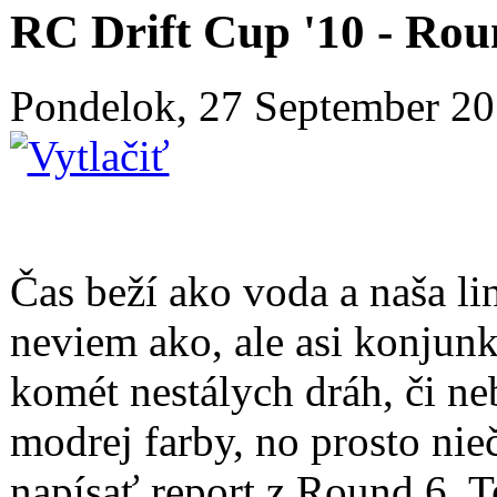
RC Drift Cup '10 - Rou
Pondelok, 27 September 2
Čas beží ako voda a naša li
neviem ako, ale asi konjunk
komét nestálych dráh, či ne
modrej farby, no prosto nie
napísať report z Round 6. T