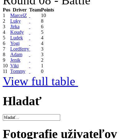
Round 08 - Battle
Pos
Driver
Team
Points
1
MarcelZ
10
2
Luky
8
3
Jirka
6
4
Koudy
5
5
Ludek
4
6
Yogi
4
7
Lordferry
3
8
Adam
3
9
Jenik
2
10
Viki
1
11
Tommy
0
View full table
Hladať
Fotografie uživateľov