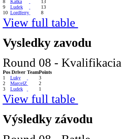
8
Katka
13
9
Ludek
13
10
Lordferry
8
View full table
Vysledky zavodu
Round 08 - Kvalifikacia
Pos
Driver
Team
Points
1
Luky
3
2
MarcelZ
2
3
Ludek
1
View full table
Výsledky závodu