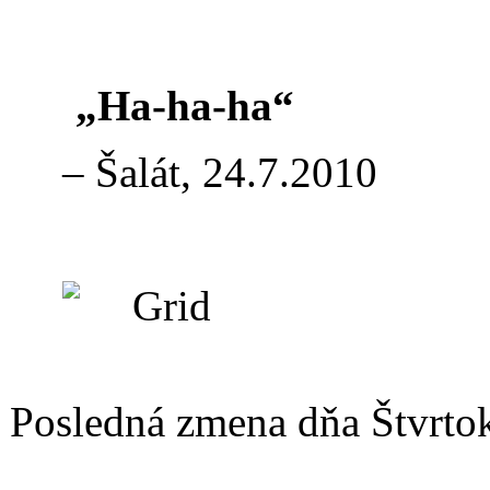
„Ha-ha-ha“
–
Šalát,
24.7.2010
Posledná zmena dňa Štvrto