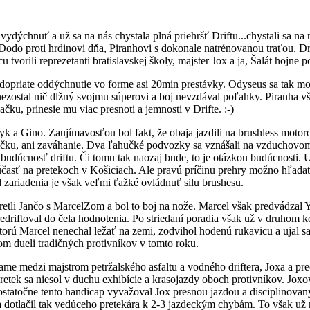
vydýchnuť a už sa na nás chystala plná priehršť Driftu...chystali sa na
e Dodo proti hrdinovi dňa, Piranhovi s dokonale natrénovanou traťou. D
tvorili reprezetanti bratislavskej školy, majster Jox a ja, Šalát hojn
opriate oddýchnutie vo forme asi 20min prestávky. Odyseus sa tak moho
stal nič dlžný svojmu súperovi a boj nevzdával poľahky. Piranha však 
u, prinesie mu viac presnoti a jemnosti v Drifte. :-)
yk a Gino. Zaujímavosťou bol fakt, že obaja jazdili na brushless moto
ybičku, ani zaváhanie. Dva ľahučké podvozky sa vznášali na vzducho
e budúcnosť driftu. Či tomu tak naozaj bude, to je otázkou budúcnosti.
 účasť na pretekoch v Košiciach. Ale pravú príčinu prehry možno hľad
 zariadenia je však veľmi ťažké ovládnuť silu brushesu.
tretli Jančo s MarcelZom a bol to boj na nože. Marcel však predvádzal 
edriftoval do čela hodnotenia. Po striedaní poradia však už v druhom ko
ktorú Marcel nenechal ležať na zemi, zodvihol hodenú rukavicu a ujal s
om dueli tradičných protivníkov v tomto roku.
ame medzi majstrom petržalského asfaltu a vodného driftera, Joxa a pr
 pretek sa niesol v duchu exhibície a krasojazdy oboch protivníkov. Jox
ostatočne tento handicap vyvažoval Jox presnou jazdou a disciplinova
 a dotlačil tak vedúceho pretekára k 2-3 jazdeckým chybám. To však už