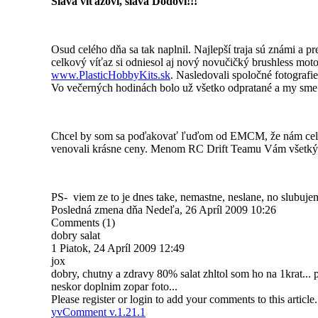
Sláva víťazovi, sláva Dodovi!!!
Osud celého dňa sa tak naplnil. Najlepší traja sú známi a p
celkový víťaz si odniesol aj nový novučičký brushless mo
www.PlasticHobbyKits.sk
. Nasledovali spoločné fotografi
Vo večerných hodinách bolo už všetko odpratané a my sme o
Chcel by som sa poďakovať ľuďom od EMCM, že nám celý te
venovali krásne ceny. Menom RC Drift Teamu Vám všetk
PS- viem ze to je dnes take, nemastne, neslane, no slubuj
Posledná zmena dňa Nedeľa, 26 Apríl 2009 10:26
Comments (1)
dobry salat
1
Piatok, 24 Apríl 2009 12:49
jox
dobry, chutny a zdravy 80% salat zhltol som ho na 1krat... 
neskor doplnim zopar foto...
Please register or login to add your comments to this article.
yvComment v.1.21.1