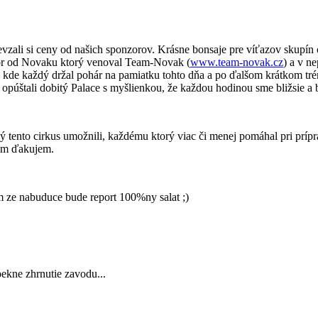
revzali si ceny od našich sponzorov. Krásne bonsaje pre víťazov skupín 
tor od Novaku ktorý venoval Team-Novak (
www.team-novak.cz
) a v n
e kde každý držal pohár na pamiatku tohto dňa a po ďalšom krátkom tréni
púštali dobitý Palace s myšlienkou, že každou hodinou sme bližsie a b
nto cirkus umožnili, každému ktorý viac či menej pomáhal pri prípr
ým ďakujem.
em ze nabuduce bude report 100%ny salat ;)
pekne zhrnutie zavodu...