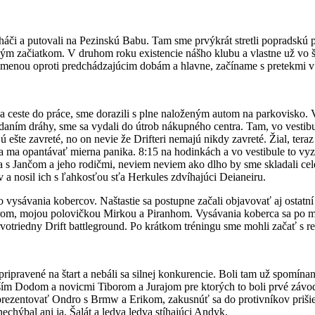
uháči a putovali na Pezinskú Babu. Tam sme prvýkrát stretli popradskú 
ovým začiatkom. V druhom roku existencie nášho klubu a vlastne už vo
menou oproti predchádzajúcim dobám a hlavne, začíname s pretekmi v m
na ceste do práce, sme dorazili s plne naloženým autom na parkovisko. Vy
aním dráhy, sme sa vydali do útrob nákupného centra. Tam, vo vestibu
 ešte zavreté, no on nevie že Drifteri nemajú nikdy zavreté. Žial, tera
ala ma opantávať mierna panika. 8:15 na hodinkách a vo vestibule to vy
 Jančom a jeho rodičmi, neviem neviem ako dlho by sme skladali celé 
v a nosil ich s ľahkosťou sťa Herkules zdvíhajúci Deianeiru.
do vysávania kobercov. Naštastie sa postupne začali objavovať aj ostat
rom, mojou polovičkou Mirkou a Piranhom. Vysávania koberca sa po mn
rvotriedny Drift battleground. Po krátkom tréningu sme mohli začať s re
o pripravené na štart a nebáli sa silnej konkurencie. Boli tam už spomí
ším Dodom a novicmi Tiborom a Jurajom pre ktorých to boli prvé závo
ezentovať Ondro s Brmw a Erikom, zakusnúť sa do protivníkov prišiel aj
hýbal ani ja, Šalát a ledva ledva stíhajúci Andyk.