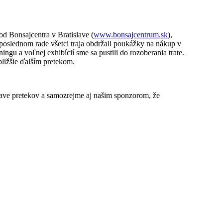
od Bonsajcentra v Bratislave (
www.bonsajcentrum.sk
),
eposlednom rade všetci traja obdržali poukážky na nákup v
ngu a voľnej exhibícií sme sa pustili do rozoberania trate.
ližšie ďalším pretekom.
ave pretekov a samozrejme aj našim sponzorom, že