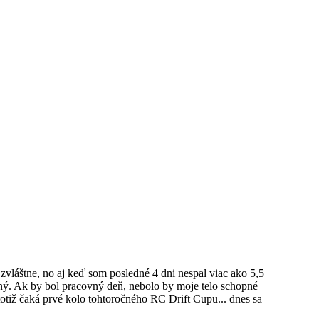
 zvláštne, no aj keď som posledné 4 dni nespal viac ako 5,5
ný. Ak by bol pracovný deň, nebolo by moje telo schopné
totiž čaká prvé kolo tohtoročného RC Drift Cupu... dnes sa