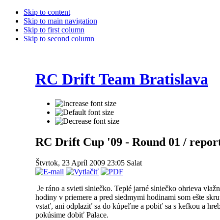
Skip to content
Skip to main navigation
Skip to first column
Skip to second column
RC Drift Team Bratislava
RC Drift Cup '09 - Round 01 / repor
Štvrtok, 23 Apríl 2009 23:05
Salat
Je ráno a svieti slniečko. Teplé jarné slniečko ohrieva vla
hodiny v priemere a pred siedmymi hodinami som ešte skru
vstať, ani odplaziť sa do kúpeľne a pobiť sa s kefkou a hr
pokúsime dobiť Palace.