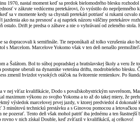
inu 1970, nastal moment keď sa predok bielomodrého blesku rozhodol
prednosť v zákrute vedúcemu pretekárovi, čo vyústilo do nepríjemného k
keď sa v momente kedy sa chystali pretekári potriasť si rukami ozvalo
týl jazdenia ako na presnosť a aj napriek názoru väščiny pretekárov ro
ň ostalo. Drift je predsa o zábave a nie o vyhrávaní od zeleného stola. 
me sa dopracovali k semifinále. Tie neponúkali až tolko vzrušenia ako
tretol s Marcelom. Marcelove Yokomo však v ten deň nenašlo premožiteľ
om a Šalátom. Bol to súboj popradskej a bratislavskej školy a veru že t
a postupne uberali na dynamike veterána driftu, modrobieleho blesku. Č
hless zmenil hvizdot vysokých otáčok na švitorenie remienkov. Po štan
li sa v nej víťaz kvalifikácie, Dodo s považskobystrickým suverénom, M
l maximum výkonu zo svojho Yokoma a to až do takej miery, že prehria
ektný výsledok marcelovej prvej jazdy, v ktorej predviedol 4 dokonalé
ť 3 minútovú technickú prestávku a s Ginovou pomocou a letovačkou sa
 ne pozerať. Tento deň však mohol patriť iba jednému a ten štastnejší 
 rovno v nich získal Double, keď zvíťazil v kvalifikácií, aj celkovo!