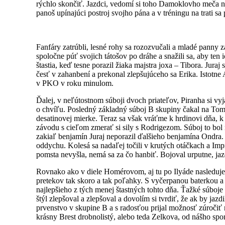
rýchlo skončiť. Jazdci, vedomí si toho Damoklovho meča nad
panoš upínajúci postroj svojho pána a v tréningu na trati sa
Fanfáry zatrúbli, lesné rohy sa rozozvučali a mladé panny z
spoločne púť svojich tátošov po dráhe a snažili sa, aby te
štastia, keď tesne porazil žiaka majstra joxa – Tibora. Jur
česť v zahanbení a prekonal zlepšujúceho sa Erika. Istotn
v PKO v roku minulom.
Ďalej, v neľútostnom súboji dvoch priateľov, Piranha si vyj
o chvíľu. Posledný základný súboj B skupiny čakal na Tom
desatinovej mierke. Teraz sa však vráťme k hrdinovi dňa, 
závodu s cieľom zmerať si sily s Rodrigezom. Súboj to bol
zakiaľ benjamín Juraj neporazil ďalšieho benjamína Ondra. 
oddychu. Kolesá sa nadaľej točili v krutých otáčkach a Im
pomsta nevyšla, nemá sa za čo hanbiť. Bojoval urputne, jazd
Rovnako ako v diele Homérovom, aj tu po Ilyáde nasleduje
pretekov tak skoro a tak poľahky. S vyčerpanou baterkou a
najlepšieho z tých menej štastných tohto dňa. Ťažké súboje 
štýl zlepšoval a zlepšoval a dovolím si tvrdiť, že ak by jaz
prvenstvo v skupine B a s radosťou prijal možnosť zúročiť 
krásny Brest drobnolistý, alebo teda Zelkova, od nášho spo