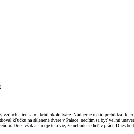
t
žný vzduch a ten sa mi krúti okolo tváre. Nádherne ma to prebúdza. Je to
tkoval kľučku na sklenené dvere v Palace, necítim sa byť veľmi unave
ebeňom. Dnes však asi moje telo vie, že nebude sedieť v práci. Dnes ho 