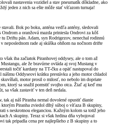
olovali nastavenia vozidiel a stav pneumatík dôkladne, ako
každý jeden z nich sa ešte môže stať víťazom turnaja!
e stavali. Bok po boku, anténa vedľa antény, sledovali
or s Ondrom a oranžová mazda priniesla Ondrovi za kôš
 je tu Driftu pán. Adam, syn Rodrigezov, nenechal rodinnú
 a v neposlednom rade aj skúška ohňom na nočnom drifte
to však iba začiatok Piranhovej oddysey, ale o tom až
Mustangu, ale že bravúrne ovláda aj svoj Mustang v
estali točiť kardany na TT-čku a opäť nastupoval do
ial nášmu Oddyseovi krátku prestávku a jeho motor chladol
kuvíňali, motor prosil o milosť, no nebolo im dopriate
m, ktorý sa snažil pomstiť svojho otca. Žiaľ aj keď mu
t, sa však zastaviť v ten deň nedala.
tak aj náš Piranha nemal dovolené opustiť dianie
 ktorým Piranha zviedol dlhý súboj o víťaza B skupiny,
trati s neskrotnou eleganciou. Kažným kolom sa totiž jeho
ečkach A skupiny. Teraz si však hrdina dňa vybojoval
i tak pripadla cena pre najlepšieho z B skupiny a to