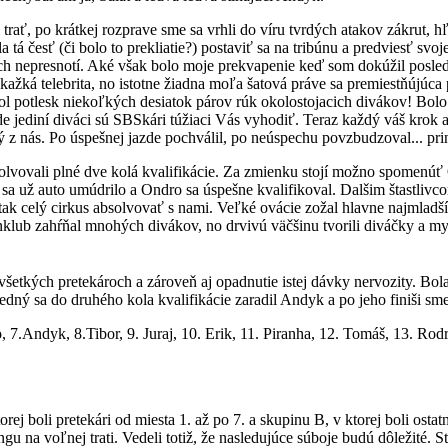
 trať, po krátkej rozprave sme sa vrhli do víru tvrdých atakov zákrut, hľ
 tá česť (či bolo to prekliatie?) postaviť sa na tribúnu a predviesť 
cich nepresnotí. Aké však bolo moje prekvapenie keď som dokúžil posled
kažká telebrita, no istotne žiadna moľa šatová práve sa premiestňújúc
bol potlesk niekoľkých desiatok párov rúk okolostojacich divákov! Bolo 
e jediní diváci sú SBSkári túžiaci Vás vyhodiť. Teraz každý váš krok a
ý z nás. Po úspešnej jazde pochválil, po neúspechu povzbudzoval... pr
bsolvovali plné dve kolá kvalifikácie. Za zmienku stojí možno spomen
e sa už auto umúdrilo a Ondro sa úspešne kvalifikoval. Dalšim štastli
 tak celý cirkus absolvovať s nami. Veľké ovácie zožal hlavne najmlad
o fanklub zahŕňal mnohých divákov, no drvivú väčšinu tvorili diváčky a 
 všetkých pretekároch a zároveň aj opadnutie istej dávky nervozity. Bol
dný sa do druhého kola kvalifikácie zaradil Andyk a po jeho finiši sme
o, 7.Andyk, 8.Tibor, 9. Juraj, 10. Erik, 11. Piranha, 12. Tomáš, 13. R
rej boli pretekári od miesta 1. až po 7. a skupinu B, v ktorej boli osta
ningu na voľnej trati. Vedeli totiž, že nasledujúce súboje budú dôležité