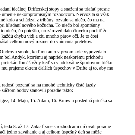
adaní ideálnej Drifterskej stopy a snažení sa triafať presne
svoje umenie nekompromisným rozhodcom. Nervozita si však
né kolo a schádzal z tribúny, ozvalo sa niečo, čo ma na
a pri hľadaní nového kožucha. To niečo bol spontánny
to niečo, čo potešilo, no zároveň dalo človeku pocítiť že
 každú chybu vidí a cíti mnoho párov očí. Je to čosi
inášal celkom nový rozmer do vnímania pretekov.
úť Ondrovu smolu, keď mu auto v prvom kole vypovedalo
vcom bol Andyk, ktorému aj napriek neskorému príchodu
ší pretekár Tomáš vždy keď sa v adekvátne športovom tričku
my mu prajeme okrem ďalších úspechov v Drifte aj to, aby mu
a radosť pozerať sa na mnohé technicky čisté jazdy
 súčtom bodov stanovili poradie takto:
odrigez, 14. Majo, 15. Adam, 16. Brmw a posledná priečka sa
tní, teda 8. až 17. Zakiaľ sme s rozhodcami určovali poradie
. Stačí jedno zaváhanie a aj celkom úspešný deň sa môže