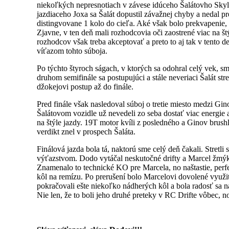
niekoľkých nepresnotiach v závese idúceho Šalátovho Skyl
jazdiaceho Joxa sa Šalát dopustil závažnej chyby a nedal 
distingvovane 1 kolo do cieľa. Aké však bolo prekvapenie, 
Zjavne, v ten deň mali rozhodcovia oči zaostrené viac na š
rozhodcov však treba akceptovať a preto to aj tak v tento de
víťazom tohto súboja.
Po týchto štyroch ságach, v ktorých sa odohral celý vek, s
druhom semifinále sa postupujúci a stále neveriaci Šalát s
džokejovi postup až do finále.
Pred finále však nasledoval súboj o tretie miesto medzi Gin
Šalátovom vozidle už nevedeli zo seba dostať viac energie 
na štýle jazdy. 19T motor kvíli z posledného a Ginov brus
verdikt znel v prospech Šaláta.
Finálová jazda bola tá, naktorú sme celý deň čakali. Stret
výťazstvom. Dodo vytáčal neskutočné drifty a Marcel žmýka
Znamenalo to technické KO pre Marcela, no naštastie, perf
kôl na remízu. Po prerušení bolo Marcelovi dovolené využi
pokračovali ešte niekoľko nádherých kôl a bola radosť sa na
Nie len, že to boli jeho druhé preteky v RC Drifte vôbec, no