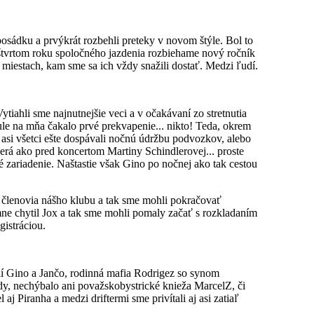
posádku a prvýkrát rozbehli preteky v novom štýle. Bol to
 štvrtom roku spoločného jazdenia rozbiehame nový ročník
iestach, kam sme sa ich vždy snažili dostať. Medzi ľudí.
tiahli sme najnutnejšie veci a v očakávaní zo stretnutia
le na mňa čakalo prvé prekvapenie... nikto! Teda, okrem
z asi všetci ešte dospávali nočnú údržbu podvozkov, alebo
zerá ako pred koncertom Martiny Schindlerovej... proste
zariadenie. Naštastie však Gino po nočnej ako tak cestou
ní členovia nášho klubu a tak sme mohli pokračovať
e chytil Jox a tak sme mohli pomaly začať s rozkladaním
gistráciou.
naní Gino a Jančo, rodinná mafia Rodrigez so synom
dy, nechýbalo ani považskobystrické knieža MarcelZ, či
 Piranha a medzi driftermi sme privítali aj asi zatiaľ