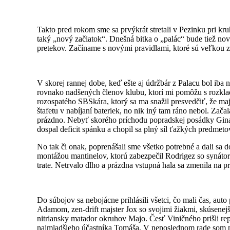
Takto pred rokom sme sa prvýkrát stretali v Pezinku pri kr
taký „nový začiatok“. Dnešná bitka o „palác“ bude tiež n
pretekov. Začíname s novými pravidlami, ktoré sú veľkou z
V skorej rannej dobe, keď ešte aj údržbár z Palacu bol iba 
rovnako nadšených členov klubu, ktorí mi pomôžu s rozklad
rozospatého SBSkára, ktorý sa ma snažil presvedčiť, že majú
štafetu v nabíjaní bateriek, no nik iný tam ráno nebol. Zač
prázdno. Nebyť skorého príchodu popradskej posádky Gina s
dospal deficit spánku a chopil sa plný síl ťažkých predmeto
No tak či onak, poprenášali sme všetko potrebné a dali sa 
montážou mantinelov, ktorú zabezpečil Rodrigez so synáto
trate. Netrvalo dlho a prázdna vstupná hala sa zmenila na p
Do súbojov sa nebojácne prihlásili všetci, čo mali čas, aut
Adamom, zen-drift majster Jox so svojimi žiakmi, skúsenej
nitriansky matador okruhov Majo. Česť Viničného prišli repr
najmladšieho účastníka Tomáša. V neposlednom rade som nec