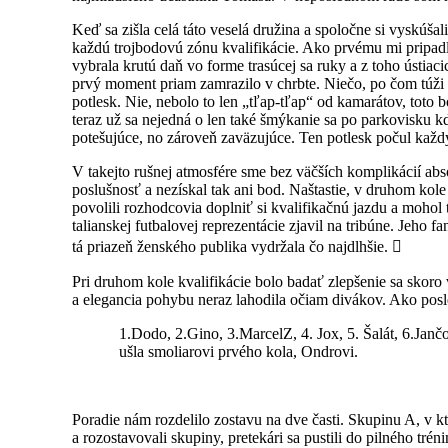
Keď sa zišla celá táto veselá družina a spoločne si vyskúšali
každú trojbodovú zónu kvalifikácie. Ako prvému mi pripadla
vybrala krutú daň vo forme trasúcej sa ruky a z toho ústia
prvý moment priam zamrazilo v chrbte. Niečo, po čom túži 
potlesk. Nie, nebolo to len „tľap-tľap“ od kamarátov, toto 
teraz už sa nejedná o len také šmýkanie sa po parkovisku kd
potešujúce, no zároveň zaväzujúce. Ten potlesk počul každ
V takejto rušnej atmosfére sme bez väčších komplikácií a
poslušnosť a nezískal tak ani bod. Naštastie, v druhom kol
povolili rozhodcovia doplniť si kvalifikačnú jazdu a mohol
talianskej futbalovej reprezentácie zjavil na tribúne. Jeh
tá priazeň ženského publika vydržala čo najdlhšie.

Pri druhom kole kvalifikácie bolo badať zlepšenie sa skoro
a elegancia pohybu neraz lahodila očiam divákov. Ako posle
1.Dodo, 2.Gino, 3.MarcelZ, 4. Jox, 5. Šalát, 6.Janč
ušla smoliarovi prvého kola, Ondrovi.
Poradie nám rozdelilo zostavu na dve časti. Skupinu A, v kto
a rozostavovali skupiny, pretekári sa pustili do pilného tré