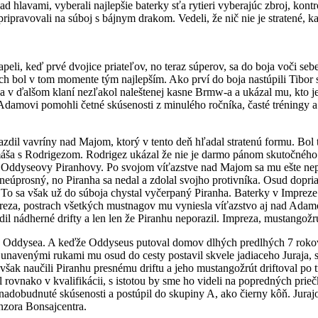
 hlavami, vyberali najlepšie baterky sťa rytieri vyberajúc zbroj, kontr
 pripravovali na súboj s bájnym drakom. Vedeli, že nič nie je stratené, 
apeli, keď prvé dvojice priateľov, no teraz súperov, sa do boja voči seb
n ich bol v tom momente tým najlepším. Ako prví do boja nastúpili Tib
aj sa v ďalšom klaní nezľakol naleštenej kasne Brmw-a a ukázal mu, kto
e Adamovi pomohli četné skúsenosti z minulého ročníka, časté tréningy
azdil vavríny nad Majom, ktorý v tento deň hľadal stratenú formu. Bol 
áša s Rodrigezom. Rodrigez ukázal že nie je darmo pánom skutočného 
k Oddyseovy Piranhovy. Po svojom víťazstve nad Majom sa mu ešte nepr
 neúprosný, no Piranha sa nedal a zdolal svojho protivníka. Osud dopr
To sa však už do súboja chystal vyčerpaný Piranha. Baterky v Impreze s
preza, postrach všetkých mustnagov mu vyniesla víťazstvo aj nad Adamo
il nádherné drifty a len len že Piranhu neporazil. Impreza, mustangožrú
 Oddysea. A keďže Oddyseus putoval domov dlhých predlhých 7 rokov, 
 unavenými rukami mu osud do cesty postavil skvele jadiaceho Juraja, s
však naučili Piranhu presnému driftu a jeho mustangožrút driftoval po 
dil rovnako v kvalifikácii, s istotou by sme ho videli na popredných pri
nadobudnuté skúsenosti a postúpil do skupiny A, ako čierny kôň. Jurajov
nzora Bonsajcentra.