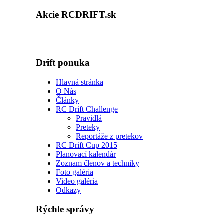
Akcie RCDRIFT.sk
Drift ponuka
Hlavná stránka
O Nás
Články
RC Drift Challenge
Pravidlá
Preteky
Reportáže z pretekov
RC Drift Cup 2015
Planovací kalendár
Zoznam členov a techniky
Foto galéria
Video galéria
Odkazy
Rýchle správy