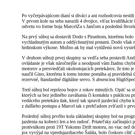
Po vyčerpávajúcom dianí si diváci a ani rozhodcovia nestili 
V prvom kole na seba narazili 4 dvojice, víťaz kvalifikáci
odvetu vo forme boja MarcelZa s Jančom a poslednú štvoricu 
Na prvý súboj sa dostavili Dodo s Piranhom, ktorému bolo d
vychladnutým autom a oddýchnutými prstami. Dodo však nezo
hrdinskom výkone. Možno ak by mal vytúženú novú vysielačk
V druhom súboji prvej skupiny sa vedľa seba postavili And
ovládanie je však náročnejšie a neodpustí vám žiadnu ch
motorov a presviedčali okolostojacich pretekárov, že toto j
naučil Gino, ktorému k tomu istotne pomáha aj pravidelná
rezervné, štandardné digitálne servo. S absenciou HighSped
Tretí súboj bol reprízou bojov z rokov minulých. Opäť sa s
ktorých sa bez jediného zaváhania či kontaktu s puklicou pr
vedúceho pretekára tlak, ktorý tak spravil jazdeckú chybu 
z dalšieho postupu a Marcel tak s prehľadom zvíťazil v prv
Posledný súboj prvého kola základnej skupiny bol na progr
jazdenia na koberci len a len radosť. Priateľsky začínajúci
protivníkom proti 19T Yokomo Drift motoru, no viac než d
jox vyvýjal na vpredujazdiaceho Šaláta, bolo čoskoro cítiť