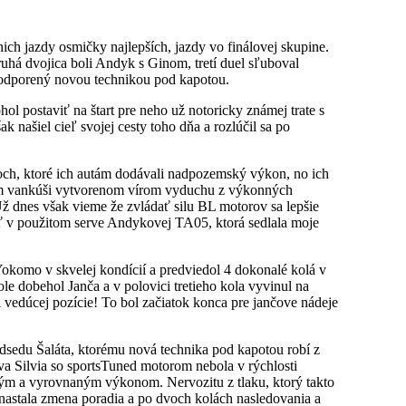
 nich jazdy osmičky najlepších, jazdy vo finálovej skupine.
ruhá dvojica boli Andyk s Ginom, tretí duel sľuboval
e podporený novou technikou pod kapotou.
l postaviť na štart pre neho už notoricky známej trate s
našiel cieľ svojej cesty toho dňa a rozlúčil sa po
roch, ktoré ich autám dodávali nadpozemský výkon, no ich
vom vankúši vytvorenom vírom vyduchu z výkonných
 Už dnes však vieme že zvládať silu BL motorov sa lepšie
ať v použitom serve Andykovej TA05, ktorá sedlala moje
Yokomo v skvelej kondícií a predviedol 4 dokonalé kolá v
le dobehol Janča a v polovici tretieho kola vyvinul na
a vedúcej pozície! To bol začiatok konca pre jančove nádeje
edsedu Šaláta, ktorému nová technika pod kapotou robí z
ova Silvia so sportsTuned motorom nebola v rýchlosti
ným a vyrovnaným výkonom. Nervozitu z tlaku, ktorý takto
 nastala zmena poradia a po dvoch kolách nasledovania a