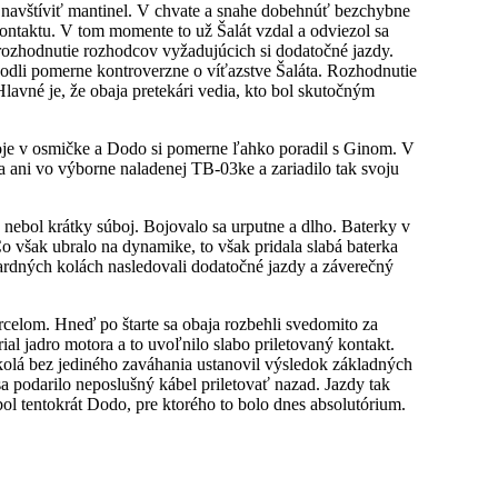
 navštíviť mantinel. V chvate a snahe dobehnúť bezchybne
ontaktu. V tom momente to už Šalát vzdal a odviezol sa
 rozhodnutie rozhodcov vyžadujúcich si dodatočné jazdy.
zhodli pomerne kontroverzne o víťazstve Šaláta. Rozhodnutie
Hlavné je, že obaja pretekári vedia, kto bol skutočným
 boje v osmičke a Dodo si pomerne ľahko poradil s Ginom. V
a ani vo výborne naladenej TB-03ke a zariadilo tak svoju
o nebol krátky súboj. Bojovalo sa urputne a dlho. Baterky v
o však ubralo na dynamike, to však pridala slabá baterka
dardných kolách nasledovali dodatočné jazdy a záverečný
arcelom. Hneď po štarte sa obaja rozbehli svedomito za
l jadro motora a to uvoľnilo slabo priletovaný kontakt.
 kolá bez jediného zaváhania ustanovil výsledok základných
 podarilo neposlušný kábel priletovať nazad. Jazdy tak
bol tentokrát Dodo, pre ktorého to bolo dnes absolutórium.