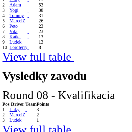
2
Adam
53
3
Yogi
38
4
Tommy
31
5
MarcelZ
26
6
Peto
23
7
Viki
23
8
Katka
13
9
Ludek
13
10
Lordferry
8
View full table
Vysledky zavodu
Round 08 - Kvalifikacia
Pos
Driver
Team
Points
1
Luky
3
2
MarcelZ
2
3
Ludek
1
View full table