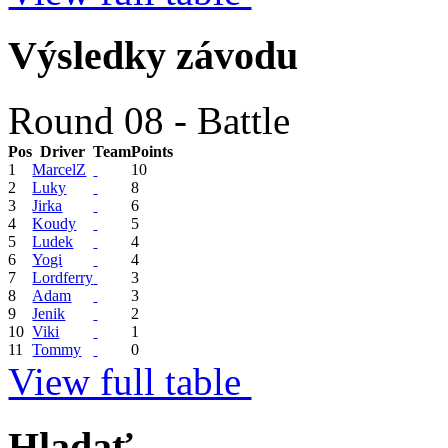
Výsledky závodu
Round 08 - Battle
Pos
Driver
Team
Points
1
MarcelZ
10
2
Luky
8
3
Jirka
6
4
Koudy
5
5
Ludek
4
6
Yogi
4
7
Lordferry
3
8
Adam
3
9
Jenik
2
10
Viki
1
11
Tommy
0
View full table
Hladať